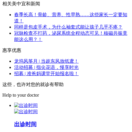
相关美中宜和新闻
春季长高！骨龄、营养、性早熟……这些家长一定要知
道！
同样是包皮手术，为什么袖套式能让孩子几乎不疼？
冠脉检查不打药，泌尿系统全程动态可见！核磁共振竟
能这么用？！
惠享优惠
龙坞风筝月 | 当趁东风放纸鸢！
活动招募 | 指尖花语，慢享时光
招募 | 准爸妈课堂开始报名啦！
这些，也许对您的就诊有帮助
Help to your doctor
出诊时间