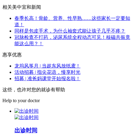
相关美中宜和新闻
春季长高！骨龄、营养、性早熟……这些家长一定要知
道！
同样是包皮手术，为什么袖套式能让孩子几乎不疼？
冠脉检查不打药，泌尿系统全程动态可见！核磁共振竟
能这么用？！
惠享优惠
龙坞风筝月 | 当趁东风放纸鸢！
活动招募 | 指尖花语，慢享时光
招募 | 准爸妈课堂开始报名啦！
这些，也许对您的就诊有帮助
Help to your doctor
出诊时间