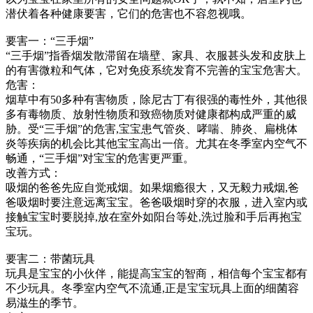
潜伏着各种健康要害，它们的危害也不容忽视哦。
要害一：“三手烟”
“三手烟”指香烟发散滞留在墙壁、家具、衣服甚头发和皮肤上
的有害微粒和气体，它对免疫系统发育不完善的宝宝危害大。
危害：
烟草中有50多种有害物质，除尼古丁有很强的毒性外，其他很
多有毒物质、放射性物质和致癌物质对健康都构成严重的威
胁。受“三手烟”的危害,宝宝患气管炎、哮喘、肺炎、扁桃体
炎等疾病的机会比其他宝宝高出一倍。尤其在冬季室内空气不
畅通，“三手烟”对宝宝的危害更严重。
改善方式：
吸烟的爸爸先应自觉戒烟。如果烟瘾很大，又无毅力戒烟,爸
爸吸烟时要注意远离宝宝。爸爸吸烟时穿的衣服，进入室内或
接触宝宝时要脱掉,放在室外如阳台等处,洗过脸和手后再抱宝
宝玩。
要害二：带菌玩具
玩具是宝宝的小伙伴，能提高宝宝的智商，相信每个宝宝都有
不少玩具。冬季室内空气不流通,正是宝宝玩具上面的细菌容
易滋生的季节。