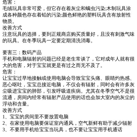
危害：
毛绒玩具非常可爱，但它存在着灰尘和螨虫污染;木制玩具涂
成各种颜色存在着铅的污染;颜色鲜艳的塑料玩具含有放射性
物质。
改善方式
注意玩具的选择，要到正规商店购买质量好，且没有刺激气味
的玩具。在冬季玩具一定要定期清洗消毒。
要害三：数码产品
手机和电脑辐射的问题已经是老生常谈了，它对成年人就有很
大的危害，对于宝宝就更是有过之而无不及了。
危害：
让宝宝过早地接触或使用电脑会导致宝宝头痛、眼睛灼热感、
恶心呕吐，宝宝总接近电脑，不仅会有辐射，同时会有许多灰
尘吸进宝宝的肺部，引发呼吸道疾病。尤其在冬季空气不是很
流通，房间内经常有辐射产品使用的话也会加大室内的灰尘的
浮动和含量。
改善方式
1、宝宝的房间里不要放置电脑
2、在家使用电脑要保证室内通风，空气新鲜有助于减少辐射
3、不要用手机给宝宝当玩具，也不要让宝宝用手机通话