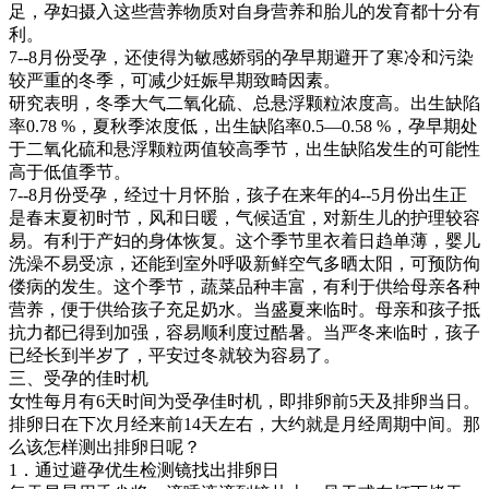
足，孕妇摄入这些营养物质对自身营养和胎儿的发育都十分有
利。
7--8月份受孕，还使得为敏感娇弱的孕早期避开了寒冷和污染
较严重的冬季，可减少妊娠早期致畸因素。
研究表明，冬季大气二氧化硫、总悬浮颗粒浓度高。出生缺陷
率0.78 %，夏秋季浓度低，出生缺陷率0.5—0.58 %，孕早期处
于二氧化硫和悬浮颗粒两值较高季节，出生缺陷发生的可能性
高于低值季节。
7--8月份受孕，经过十月怀胎，孩子在来年的4--5月份出生正
是春末夏初时节，风和日暖，气候适宜，对新生儿的护理较容
易。有利于产妇的身体恢复。这个季节里衣着日趋单薄，婴儿
洗澡不易受凉，还能到室外呼吸新鲜空气多晒太阳，可预防佝
偻病的发生。这个季节，蔬菜品种丰富，有利于供给母亲各种
营养，便于供给孩子充足奶水。当盛夏来临时。母亲和孩子抵
抗力都已得到加强，容易顺利度过酷暑。当严冬来临时，孩子
已经长到半岁了，平安过冬就较为容易了。
三、受孕的佳时机
女性每月有6天时间为受孕佳时机，即排卵前5天及排卵当日。
排卵日在下次月经来前14天左右，大约就是月经周期中间。那
么该怎样测出排卵日呢？
1．通过避孕优生检测镜找出排卵日