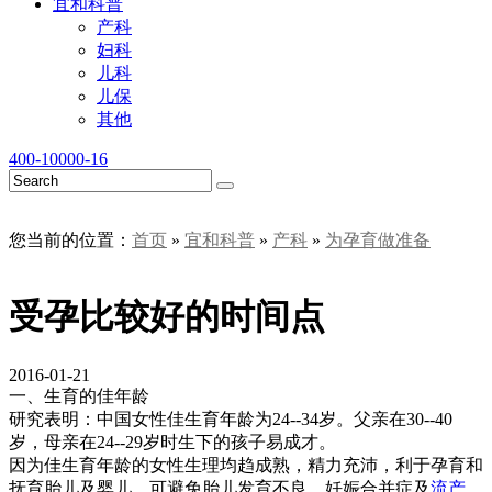
宜和科普
产科
妇科
儿科
儿保
其他
400-10000-16
您当前的位置：
首页
»
宜和科普
»
产科
»
为孕育做准备
受孕比较好的时间点
2016-01-21
一、生育的佳年龄
研究表明：中国女性佳生育年龄为24--34岁。父亲在30--40
岁，母亲在24--29岁时生下的孩子易成才。
因为佳生育年龄的女性生理均趋成熟，精力充沛，利于孕育和
抚育胎儿及婴儿，可避免胎儿发育不良，妊娠合并症及
流产
，