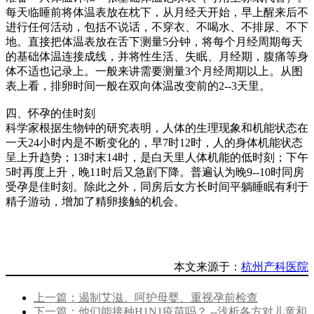
每天临睡前将体温表放在枕下，从月经天开始，早上醒来后不
进行任何活动，包括不说话，不穿衣、不喝水、不排尿、不下
地。直接把体温表放在舌下测量5分钟，将每个月经周期每天
的基础体温连接成线，并将性生活、失眠、月经期，腹痛等身
体不适也记录上。一般来讲需要测量3个月经周期以上。从图
表上看，排卵时间一般在双向体温改变前的2--3天里。
四、怀孕的佳时刻
科学家根据生物钟的研究表明，人体的生理现象和机能状态在
一天24小时内是不断变化的，早7时12时，人的身体机能状态
呈上升趋势；13时末14时，是白天里人体机能的低时刻；下午
5时再度上升，晚11时后又急剧下降。普遍认为晚9--10时同房
受孕是佳时刻。除此之外，同房后女方长时间平躺睡眠有利于
精子游动，增加了精卵接触的机会。
本文来源于：
杭州产科医院
上一篇：遏制艾滋、呵护母婴、重视孕前检查
下一篇：他们能接种H1N1疫苗吗？ --浅析各方对儿童和