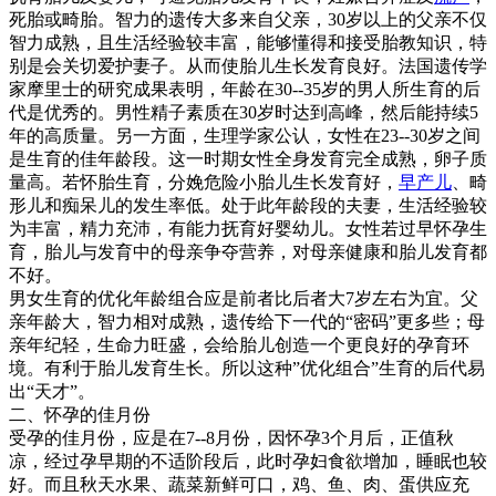
死胎或畸胎。智力的遗传大多来自父亲，30岁以上的父亲不仅
智力成熟，且生活经验较丰富，能够懂得和接受胎教知识，特
别是会关切爱护妻子。从而使胎儿生长发育良好。法国遗传学
家摩里士的研究成果表明，年龄在30--35岁的男人所生育的后
代是优秀的。男性精子素质在30岁时达到高峰，然后能持续5
年的高质量。另一方面，生理学家公认，女性在23--30岁之间
是生育的佳年龄段。这一时期女性全身发育完全成熟，卵子质
量高。若怀胎生育，分娩危险小胎儿生长发育好，
早产儿
、畸
形儿和痴呆儿的发生率低。处于此年龄段的夫妻，生活经验较
为丰富，精力充沛，有能力抚育好婴幼儿。女性若过早怀孕生
育，胎儿与发育中的母亲争夺营养，对母亲健康和胎儿发育都
不好。
男女生育的优化年龄组合应是前者比后者大7岁左右为宜。父
亲年龄大，智力相对成熟，遗传给下一代的“密码”更多些；母
亲年纪轻，生命力旺盛，会给胎儿创造一个更良好的孕育环
境。有利于胎儿发育生长。所以这种”优化组合”生育的后代易
出“天才”。
二、怀孕的佳月份
受孕的佳月份，应是在7--8月份，因怀孕3个月后，正值秋
凉，经过孕早期的不适阶段后，此时孕妇食欲增加，睡眠也较
好。而且秋天水果、蔬菜新鲜可口，鸡、鱼、肉、蛋供应充