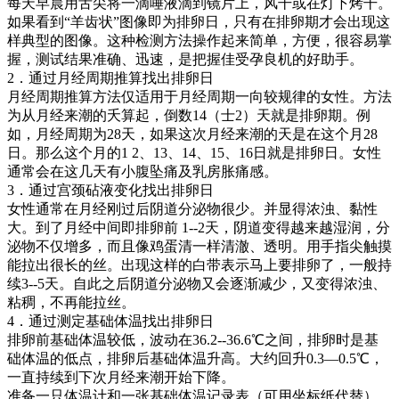
每天早晨用舌尖将一滴唾液滴到镜片上，风干或在灯下烤干。
如果看到“羊齿状”图像即为排卵日，只有在排卵期才会出现这
样典型的图像。这种检测方法操作起来简单，方便，很容易掌
握，测试结果准确、迅速，是把握佳受孕良机的好助手。
2．通过月经周期推算找出排卵日
月经周期推算方法仅适用于月经周期一向较规律的女性。方法
为从月经来潮的夭算起，倒数14（士2）天就是排卵期。例
如，月经周期为28天，如果这次月经来潮的天是在这个月28
日。那么这个月的1 2、13、14、15、16日就是排卵日。女性
通常会在这几天有小腹坠痛及乳房胀痛感。
3．通过宫颈砧液变化找出排卵日
女性通常在月经刚过后阴道分泌物很少。并显得浓浊、黏性
大。到了月经中间即排卵前 1--2天，阴道变得越来越湿润，分
泌物不仅增多，而且像鸡蛋清一样清澈、透明。用手指尖触摸
能拉出很长的丝。出现这样的白带表示马上要排卵了，一般持
续3--5天。自此之后阴道分泌物又会逐渐减少，又变得浓浊、
粘稠，不再能拉丝。
4．通过测定基础体温找出排卵日
排卵前基础体温较低，波动在36.2--36.6℃之间，排卵时是基
础体温的低点，排卵后基础体温升高。大约回升0.3—0.5℃，
一直持续到下次月经来潮开始下降。
准备一只体温计和一张基础体温记录表（可用坐标纸代替）。