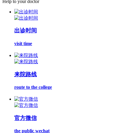
Help to your doctor
出诊时间
visit time
来院路线
route to the college
官方微信
the public wechat