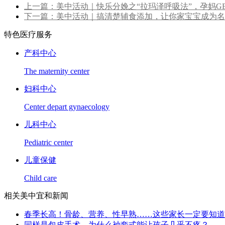
上一篇：美中活动｜快乐分娩之“拉玛泽呼吸法”，孕妈G
下一篇：美中活动｜搞清楚辅食添加，让你家宝宝成为名
特色医疗服务
产科中心
The maternity center
妇科中心
Center depart gynaecology
儿科中心
Pediatric center
儿童保健
Child care
相关美中宜和新闻
春季长高！骨龄、营养、性早熟……这些家长一定要知道
同样是包皮手术，为什么袖套式能让孩子几乎不疼？