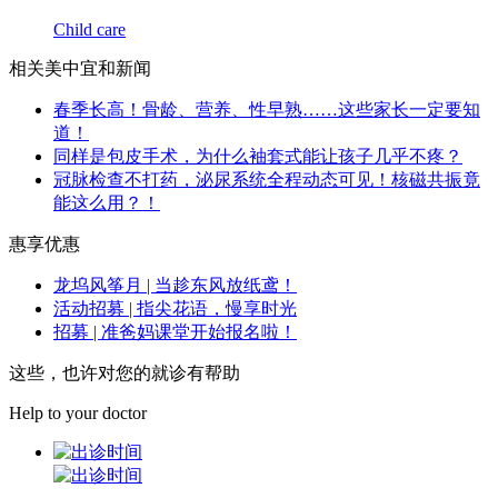
Child care
相关美中宜和新闻
春季长高！骨龄、营养、性早熟……这些家长一定要知
道！
同样是包皮手术，为什么袖套式能让孩子几乎不疼？
冠脉检查不打药，泌尿系统全程动态可见！核磁共振竟
能这么用？！
惠享优惠
龙坞风筝月 | 当趁东风放纸鸢！
活动招募 | 指尖花语，慢享时光
招募 | 准爸妈课堂开始报名啦！
这些，也许对您的就诊有帮助
Help to your doctor