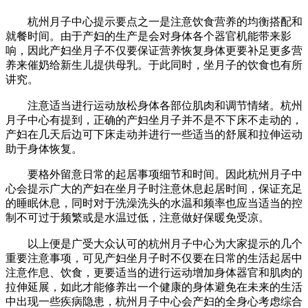
杭州月子中心提示要点之一是注意饮食营养的均衡搭配和
就餐时间。由于产妇的生产是会对身体各个器官机能带来影
响，因此产妇坐月子不仅要保证营养恢复身体更要补足更多营
养来催奶给新生儿提供母乳。于此同时，坐月子的饮食也有所
讲究。
注意适当进行运动放松身体各部位肌肉和调节情绪。杭州
月子中心有提到，正确的产妇坐月子并不是不下床不走动的，
产妇在几天后边可下床走动并进行一些适当的舒展和拉伸运动
助于身体恢复。
要格外留意日常的起居事项细节和时间。因此杭州月子中
心会提示广大的产妇在坐月子时注意休息起居时间，保证充足
的睡眠休息，同时对于洗澡洗头的水温和频率也应当适当的控
制不可过于频繁或是水温过低，注意做好保暖免受凉。
以上便是广受大众认可的杭州月子中心为大家提示的几个
重要注意事项，可见产妇坐月子时不仅要在日常的生活起居中
注意作息、饮食，更要适当的进行运动增加身体器官和肌肉的
拉伸延展，如此才能修养出一个健康的身体避免在未来的生活
中出现一些疾病隐患，杭州月子中心会产妇的全身心考虑综合