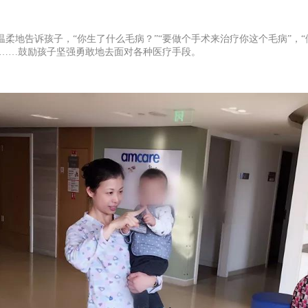
柔地告诉孩子，“你生了什么毛病？”“要做个手术来治疗你这个毛病”，
，……鼓励孩子坚强勇敢地去面对各种医疗手段。