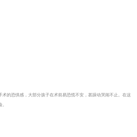
手术的恐惧感，大部分孩子在术前易恐慌不安，甚躁动哭闹不止。在这
险。