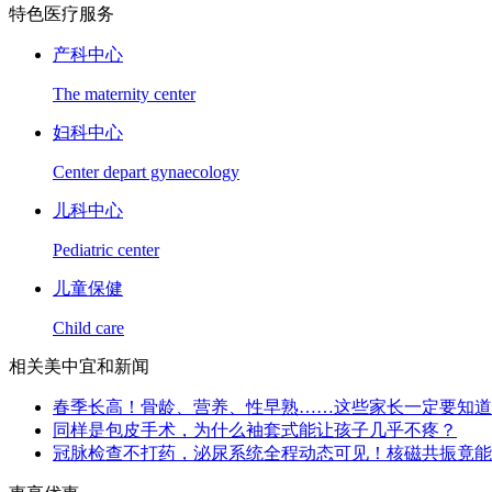
特色医疗服务
产科中心
The maternity center
妇科中心
Center depart gynaecology
儿科中心
Pediatric center
儿童保健
Child care
相关美中宜和新闻
春季长高！骨龄、营养、性早熟……这些家长一定要知道
同样是包皮手术，为什么袖套式能让孩子几乎不疼？
冠脉检查不打药，泌尿系统全程动态可见！核磁共振竟能