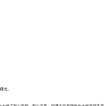
的曙光。
女士做了胎心监护，胎心正常。但潘主任发现徐女士的宫缩不是