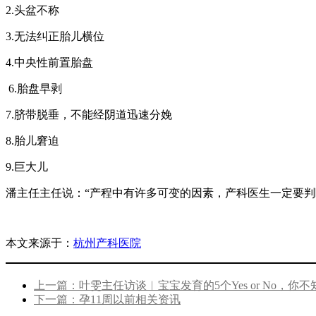
2.头盆不称
3.无法纠正胎儿横位
4.中央性前置胎盘
6.胎盘早剥
7.脐带脱垂，不能经阴道迅速分娩
8.胎儿窘迫
9.巨大儿
潘主任主任说：“产程中有许多可变的因素，产科医生一定要
本文来源于：
杭州产科医院
上一篇：叶雯主任访谈︱宝宝发育的5个Yes or No，你
下一篇：孕11周以前相关资讯