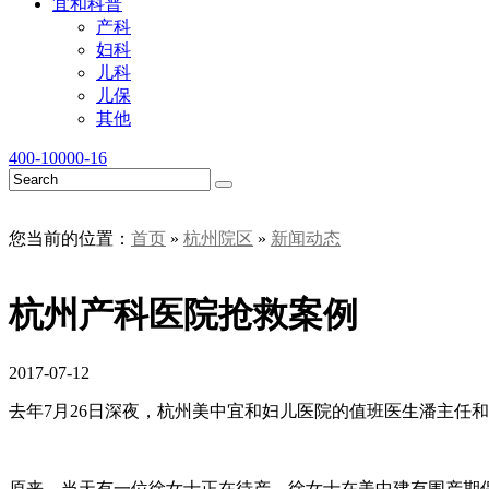
宜和科普
产科
妇科
儿科
儿保
其他
400-10000-16
您当前的位置：
首页
»
杭州院区
»
新闻动态
杭州产科医院抢救案例
2017-07-12
去年7月26日深夜，杭州美中宜和妇儿医院的值班医生潘主任
原来，当天有一位徐女士正在待产。徐女士在美中建有围产期