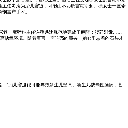
潘主任考虑为胎儿窘迫，可能由不协调宫缩引起。徐女士一直希
急剖宫产手术。
插尿管；麻醉科主任许毅迅速规范地完成了麻醉；腹部消毒……
脱离缺氧环境。随着宝宝一声响亮的啼哭，她心里悬着的石头才
说：“胎儿窘迫很可能导致新生儿窒息、新生儿缺氧性脑病，甚