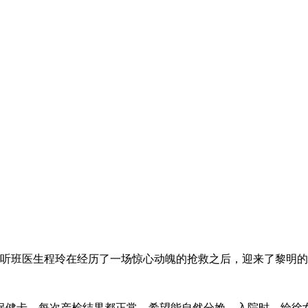
和听班医生程玲在经历了一场惊心动魄的抢救之后，迎来了黎明
保健卡，每次产检结果都正常。希望能自然分娩，入院时，给徐