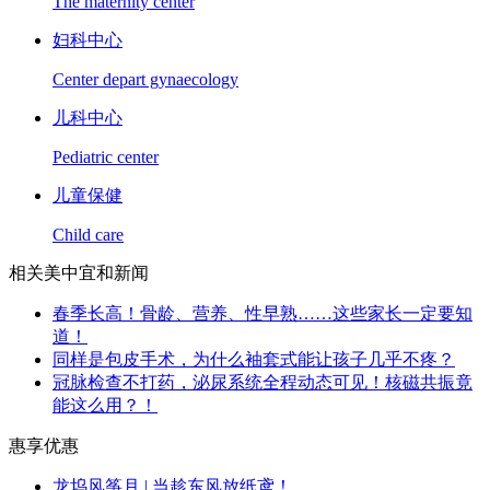
The maternity center
妇科中心
Center depart gynaecology
儿科中心
Pediatric center
儿童保健
Child care
相关美中宜和新闻
春季长高！骨龄、营养、性早熟……这些家长一定要知
道！
同样是包皮手术，为什么袖套式能让孩子几乎不疼？
冠脉检查不打药，泌尿系统全程动态可见！核磁共振竟
能这么用？！
惠享优惠
龙坞风筝月 | 当趁东风放纸鸢！