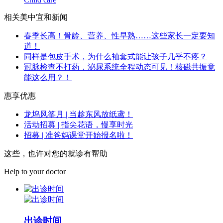
相关美中宜和新闻
春季长高！骨龄、营养、性早熟……这些家长一定要知
道！
同样是包皮手术，为什么袖套式能让孩子几乎不疼？
冠脉检查不打药，泌尿系统全程动态可见！核磁共振竟
能这么用？！
惠享优惠
龙坞风筝月 | 当趁东风放纸鸢！
活动招募 | 指尖花语，慢享时光
招募 | 准爸妈课堂开始报名啦！
这些，也许对您的就诊有帮助
Help to your doctor
出诊时间