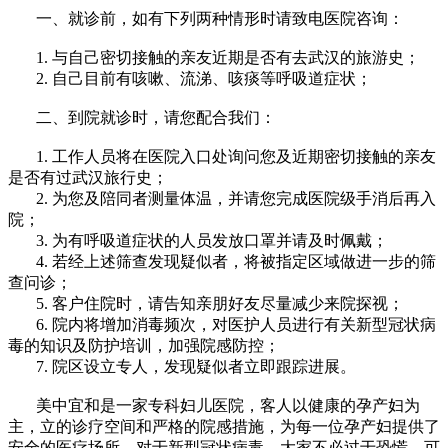
一、就诊前，如有下列两种情形时请致电医院咨询：
1. 与自己密切接触的亲友近期是否有去武汉的旅游史；
2. 自己目前有咳嗽、流涕、咳痰等呼吸道症状；
二、到院就诊时，请您配合我们：
1. 工作人员将在医院入口处询问您及近期密切接触的亲友
是否有过武汉旅行史；
2. 为您及陪同者测量体温，并请您完成医院级手消后再入
院；
3. 为有呼吸道症状的人员发放口罩并请及时佩戴；
4. 若经上述筛查发现疑似者，将被指定区域做进一步的筛
查问诊；
5. 客户住院时，请告知亲朋好友尽量减少来院探视；
6. 院内将增加消毒频次，对医护人员进行有关新型冠状病
毒的知识及防护培训，加强院感防控；
7. 院区设立专人，发现疑似者立即跟踪进展。
美中宜和是一家专科妇儿医院，客人以健康的孕产妇为
主，立的诊疗空间和严格的院感措施，为每一位孕产妇提供了
安全的医疗场所。对于新型冠状病毒，大家不必过于恐慌，可