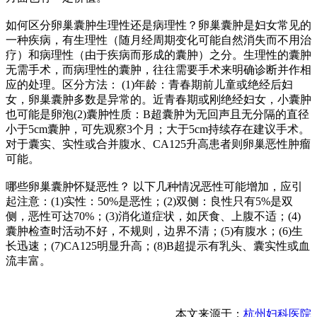
如何区分卵巢囊肿生理性还是病理性？卵巢囊肿是妇女常见的
一种疾病，有生理性（随月经周期变化可能自然消失而不用治
疗）和病理性（由于疾病而形成的囊肿）之分。生理性的囊肿
无需手术，而病理性的囊肿，往往需要手术来明确诊断并作相
应的处理。区分方法： (1)年龄：青春期前儿童或绝经后妇
女，卵巢囊肿多数是异常的。近青春期或刚绝经妇女，小囊肿
也可能是卵泡(2)囊肿性质：B超囊肿为无回声且无分隔的直径
小于5cm囊肿，可先观察3个月；大于5cm持续存在建议手术。
对于囊实、实性或合并腹水、CA125升高患者则卵巢恶性肿瘤
可能。
哪些卵巢囊肿怀疑恶性？ 以下几种情况恶性可能增加，应引
起注意：(1)实性：50%是恶性；(2)双侧：良性只有5%是双
侧，恶性可达70%；(3)消化道症状，如厌食、上腹不适；(4)
囊肿检查时活动不好，不规则，边界不清；(5)有腹水；(6)生
长迅速；(7)CA125明显升高；(8)B超提示有乳头、囊实性或血
流丰富。
本文来源于：
杭州妇科医院