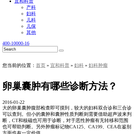
宜和科普
产科
妇科
儿科
儿保
其他
400-10000-16
您当前的位置：
首页
»
宜和科普
»
妇科
»
妇科肿瘤
卵巢囊肿有哪些诊断方法？
2016-01-22
大的卵巢囊肿腹部检查即可摸到，较大的妇科双合诊和三合诊
可以查到。但小的囊肿和囊肿性质判断则需要借助超声波来判
断，CT和核磁也可用于诊断，对于恶性肿瘤有无转移和范围
也可帮助判断。另外肿瘤标记物CA125、CA199、CEA在鉴别
方面也有一定价值。