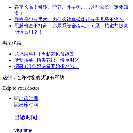
春季长高！骨龄、营养、性早熟……这些家长一定要知
道！
同样是包皮手术，为什么袖套式能让孩子几乎不疼？
冠脉检查不打药，泌尿系统全程动态可见！核磁共振竟
能这么用？！
惠享优惠
龙坞风筝月 | 当趁东风放纸鸢！
活动招募 | 指尖花语，慢享时光
招募 | 准爸妈课堂开始报名啦！
这些，也许对您的就诊有帮助
Help to your doctor
出诊时间
visit time