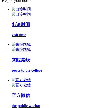
Help to your doctor
出诊时间
visit time
来院路线
route to the college
官方微信
the public wechat