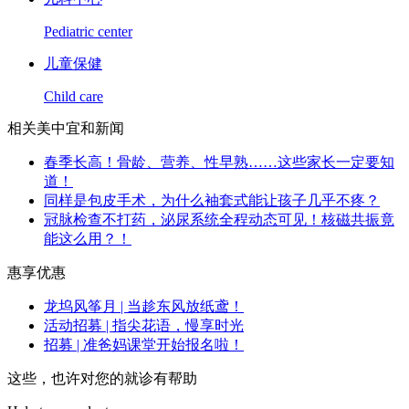
Pediatric center
儿童保健
Child care
相关美中宜和新闻
春季长高！骨龄、营养、性早熟……这些家长一定要知
道！
同样是包皮手术，为什么袖套式能让孩子几乎不疼？
冠脉检查不打药，泌尿系统全程动态可见！核磁共振竟
能这么用？！
惠享优惠
龙坞风筝月 | 当趁东风放纸鸢！
活动招募 | 指尖花语，慢享时光
招募 | 准爸妈课堂开始报名啦！
这些，也许对您的就诊有帮助