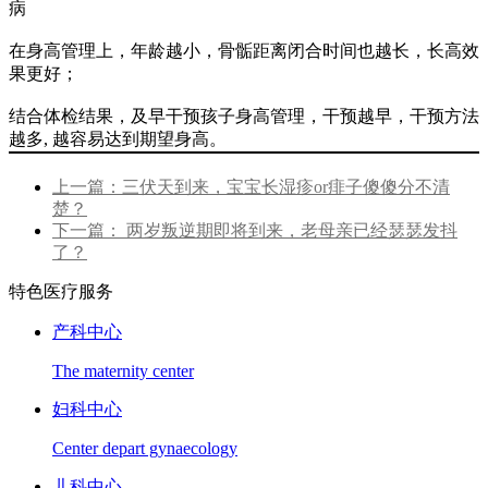
病
在身高管理上，年龄越小，骨骺距离闭合时间也越长，长高效
果更好；
结合体检结果，及早干预孩子身高管理，干预越早，干预方法
越多, 越容易达到期望身高。
上一篇：三伏天到来，宝宝长湿疹or痱子傻傻分不清
楚？
下一篇： 两岁叛逆期即将到来，老母亲已经瑟瑟发抖
了？
特色医疗服务
产科中心
The maternity center
妇科中心
Center depart gynaecology
儿科中心