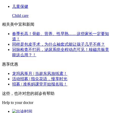
儿童保健
Child care
相关美中宜和新闻
春季长高！骨龄、营养、性早熟……这些家长一定要知
道！
同样是包皮手术，为什么袖套式能让孩子几乎不疼？
冠脉检查不打药，泌尿系统全程动态可见！核磁共振竟
能这么用？！
惠享优惠
龙坞风筝月 | 当趁东风放纸鸢！
活动招募 | 指尖花语，慢享时光
招募 | 准爸妈课堂开始报名啦！
这些，也许对您的就诊有帮助
Help to your doctor