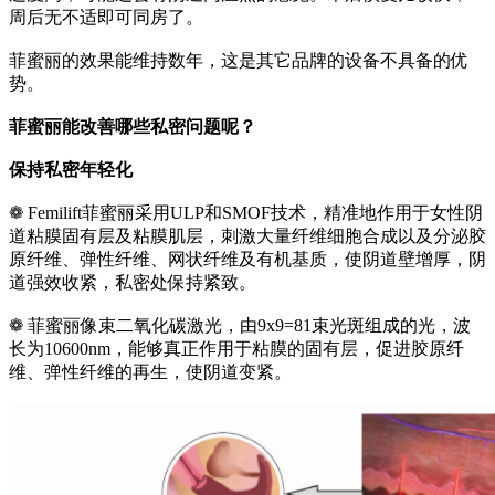
周后无不适即可同房了。
菲蜜丽的效果能维持数年，这是其它品牌的设备不具备的优
势。
菲蜜丽能改善哪些私密问题呢？
保持私密年轻化
❁ Femilift菲蜜丽采用ULP和SMOF技术，精准地作用于女性阴
道粘膜固有层及粘膜肌层，刺激大量纤维细胞合成以及分泌胶
原纤维、弹性纤维、网状纤维及有机基质，使阴道壁增厚，阴
道强效收紧，私密处保持紧致。
❁ 菲蜜丽像束二氧化碳激光，由9x9=81束光斑组成的光，波
长为10600nm，能够真正作用于粘膜的固有层，促进胶原纤
维、弹性纤维的再生，使阴道变紧。