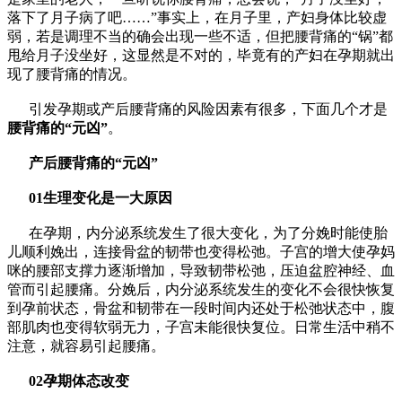
落下了月子病了吧……”事实上，在月子里，产妇身体比较虚
弱，若是调理不当的确会出现一些不适，但把腰背痛的“锅”都
甩给月子没坐好，这显然是不对的，毕竟有的产妇在孕期就出
现了腰背痛的情况。
引发孕期或产后腰背痛的风险因素有很多，下面几个才是
腰背痛的“元凶”
。
产后腰背痛的“元凶”
01生理变化是一大原因
在孕期，内分泌系统发生了很大变化，为了分娩时能使胎
儿顺利娩出，连接骨盆的韧带也变得松弛。子宫的增大使孕妈
咪的腰部支撑力逐渐增加，导致韧带松弛，压迫盆腔神经、血
管而引起腰痛。分娩后，内分泌系统发生的变化不会很快恢复
到孕前状态，骨盆和韧带在一段时间内还处于松弛状态中，腹
部肌肉也变得软弱无力，子宫未能很快复位。日常生活中稍不
注意，就容易引起腰痛。
02孕期体态改变