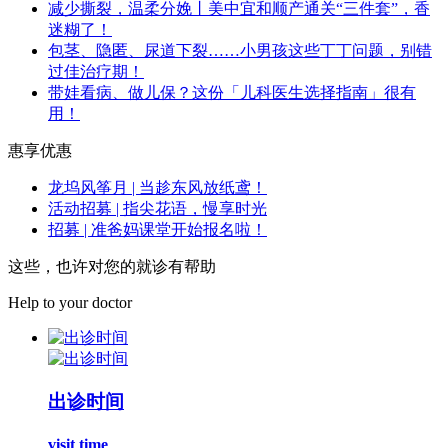
减少撕裂，温柔分娩丨美中宜和顺产通关“三件套”，香
迷糊了！
包茎、隐匿、尿道下裂……小男孩这些丁丁问题，别错
过佳治疗期！
带娃看病、做儿保？这份「儿科医生选择指南」很有
用！
惠享优惠
龙坞风筝月 | 当趁东风放纸鸢！
活动招募 | 指尖花语，慢享时光
招募 | 准爸妈课堂开始报名啦！
这些，也许对您的就诊有帮助
Help to your doctor
出诊时间
visit time