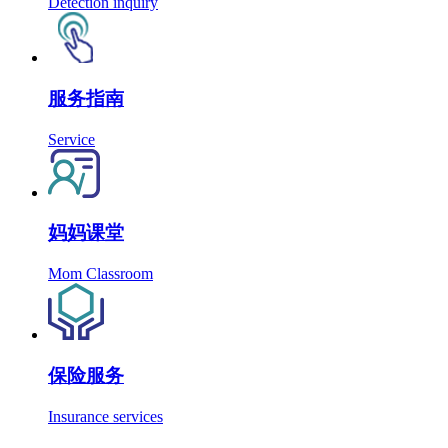
Detection inquiry
服务指南
Service
妈妈课堂
Mom Classroom
保险服务
Insurance services