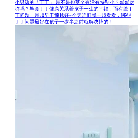
小男孩的「丁丁」 是不是包茎？有没有特别小？蛋蛋对
称吗？毕竟丁丁健康关系着孩子一生的幸福，而有些丁
丁问题，是越早干预越好~今天咱们就一起看看，哪些
丁丁问题最好在孩子一岁半之前就解决掉的！