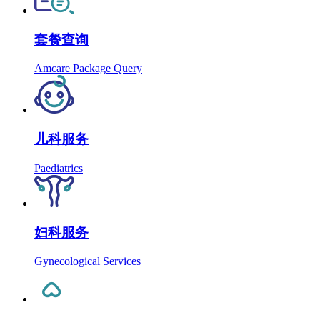
套餐查询
Amcare Package Query
儿科服务
Paediatrics
妇科服务
Gynecological Services