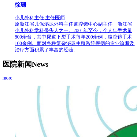
徐珊
小儿外科主任 主任医师
原浙江省儿保泌尿外科主任兼腔镜中心副主任，浙江省
小儿外科学科带头人之一。2001年至今，个人年手术量
800余台，其中尿道下裂手术每年200余例，腹腔镜手术
100余例。面对各种复杂泌尿生殖系统疾病的专业诊断及
治疗方面积累了丰富的经验。
医院新闻
News
more +