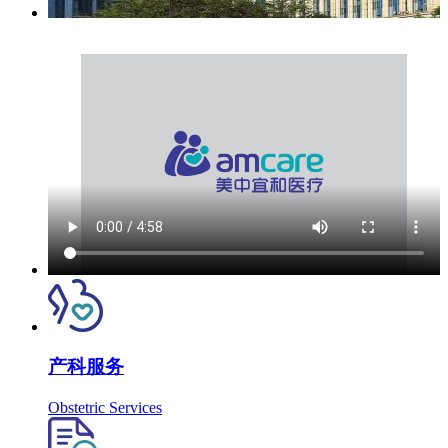
产科服务
Obstetric Services