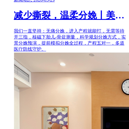
减少撕裂，温柔分娩丨美中宜和顺产通关“三件套”，香迷糊了！
我们一直坚持：无痛分娩，进入产程就能打，无需等待
开三指，核磁下胎儿-骨盆测量，科学规划分娩方式，实
景分娩预演，提前模拟分娩全过程，产程五对一，多道
医疗防线守护。