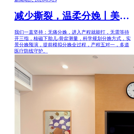
减少撕裂，温柔分娩丨美中宜和顺产通关“三件套”，香迷糊了！
我们一直坚持：无痛分娩，进入产程就能打，无需等待
开三指，核磁下胎儿-骨盆测量，科学规划分娩方式，实
景分娩预演，提前模拟分娩全过程，产程五对一，多道
医疗防线守护。