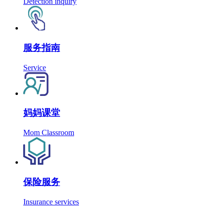
Detection inquiry
服务指南
Service
妈妈课堂
Mom Classroom
保险服务
Insurance services