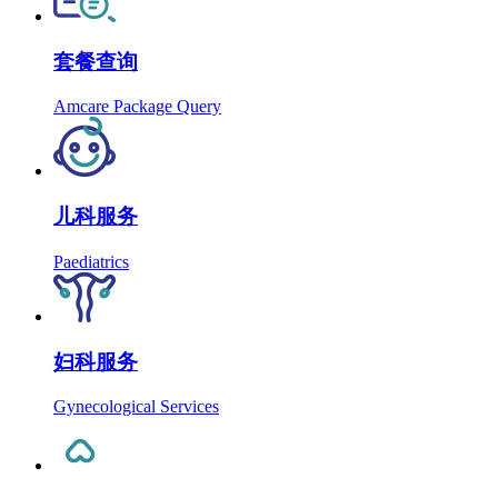
套餐查询
Amcare Package Query
儿科服务
Paediatrics
妇科服务
Gynecological Services