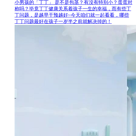
小男孩的「丁丁」 是不是包茎？有没有特别小？蛋蛋对
称吗？毕竟丁丁健康关系着孩子一生的幸福，而有些丁
丁问题，是越早干预越好~今天咱们就一起看看，哪些
丁丁问题最好在孩子一岁半之前就解决掉的！