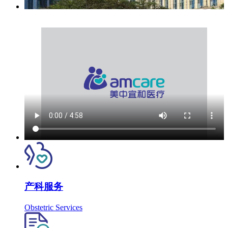
产科服务
Obstetric Services