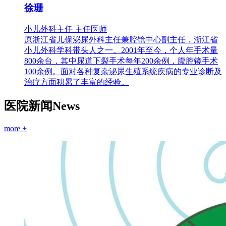
徐珊
小儿外科主任 主任医师
原浙江省儿保泌尿外科主任兼腔镜中心副主任，浙江省
小儿外科学科带头人之一。2001年至今，个人年手术量
800余台，其中尿道下裂手术每年200余例，腹腔镜手术
100余例。面对各种复杂泌尿生殖系统疾病的专业诊断及
治疗方面积累了丰富的经验。
医院新闻
News
more +