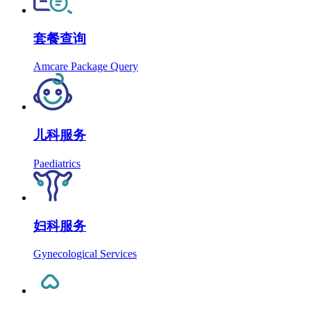
套餐查询
Amcare Package Query
儿科服务
Paediatrics
妇科服务
Gynecological Services