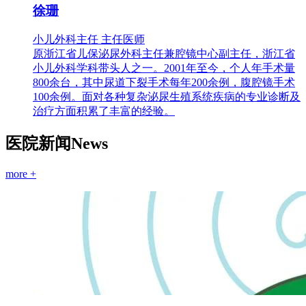
徐珊
小儿外科主任 主任医师
原浙江省儿保泌尿外科主任兼腔镜中心副主任，浙江省
小儿外科学科带头人之一。2001年至今，个人年手术量
800余台，其中尿道下裂手术每年200余例，腹腔镜手术
100余例。面对各种复杂泌尿生殖系统疾病的专业诊断及
治疗方面积累了丰富的经验。
医院新闻
News
more +