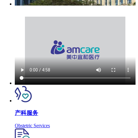
产科服务
Obstetric Services