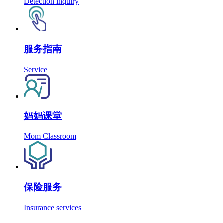
Detection inquiry
服务指南
Service
妈妈课堂
Mom Classroom
保险服务
Insurance services