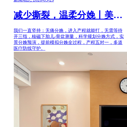
减少撕裂，温柔分娩丨美中宜和顺产通关“三件套”，香迷糊了！
我们一直坚持：无痛分娩，进入产程就能打，无需等待
开三指，核磁下胎儿-骨盆测量，科学规划分娩方式，实
景分娩预演，提前模拟分娩全过程，产程五对一，多道
医疗防线守护。