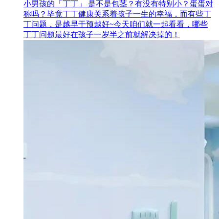
小男孩的「丁丁」 是不是包茎？有没有特别小？蛋蛋对
称吗？毕竟丁丁健康关系着孩子一生的幸福，而有些丁
丁问题，是越早干预越好~今天咱们就一起看看，哪些
丁丁问题最好在孩子一岁半之前就解决掉的！