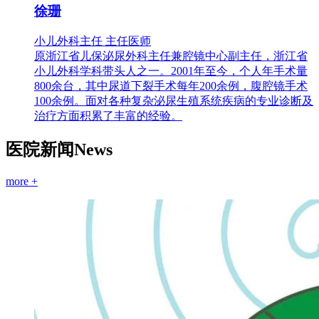
徐珊
小儿外科主任 主任医师
原浙江省儿保泌尿外科主任兼腔镜中心副主任，浙江省
小儿外科学科带头人之一。2001年至今，个人年手术量
800余台，其中尿道下裂手术每年200余例，腹腔镜手术
100余例。面对各种复杂泌尿生殖系统疾病的专业诊断及
治疗方面积累了丰富的经验。
医院新闻
News
more +