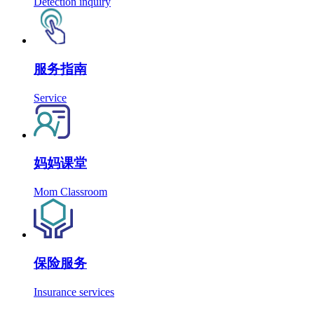
Detection inquiry
服务指南
Service
妈妈课堂
Mom Classroom
保险服务
Insurance services