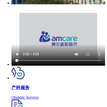
产科服务
Obstetric Services