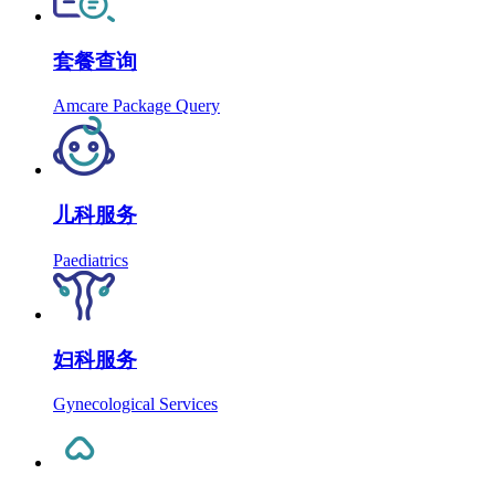
套餐查询
Amcare Package Query
儿科服务
Paediatrics
妇科服务
Gynecological Services