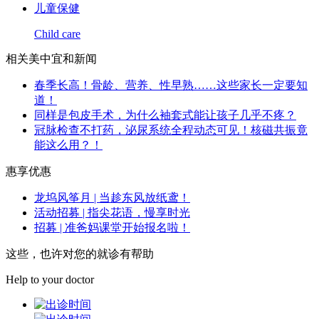
儿童保健
Child care
相关美中宜和新闻
春季长高！骨龄、营养、性早熟……这些家长一定要知
道！
同样是包皮手术，为什么袖套式能让孩子几乎不疼？
冠脉检查不打药，泌尿系统全程动态可见！核磁共振竟
能这么用？！
惠享优惠
龙坞风筝月 | 当趁东风放纸鸢！
活动招募 | 指尖花语，慢享时光
招募 | 准爸妈课堂开始报名啦！
这些，也许对您的就诊有帮助
Help to your doctor