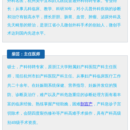
外科名医，杭州美中宜和妇儿医院普通外科特聘专家。专业特
长：从事儿科临床、教学、科研30年，对小儿普外科疾病的诊断
和治疗有较高水平，擅长肝胆、肠胃、血管、肿瘤、泌尿外科及
先天畸形的矫治，是浙江省小儿微创外科手术的创始人，微创手
术达到国内先进水平。
柴芸：主任医师
硕士，产科特聘专家，原浙江大学附属妇产科医院产科主任医
师，现任杭州市妇产科医院产科主任。从事妇产科临床医疗工作
共二十余年。在妊娠期系统保健、营养指导、妊娠并发症的预
防、诊断及治疗，难产以及产科危急重症的诊断处理方面有着丰
富的临床经验。熟练掌握产钳助娩，困难
剖宫产
，产科急诊子宫
切除术，会阴四度裂伤修补等产科高难手术操作，具有产科高级
别4B级手术资质。