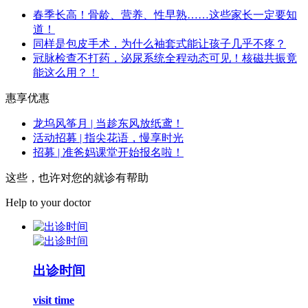
春季长高！骨龄、营养、性早熟……这些家长一定要知
道！
同样是包皮手术，为什么袖套式能让孩子几乎不疼？
冠脉检查不打药，泌尿系统全程动态可见！核磁共振竟
能这么用？！
惠享优惠
龙坞风筝月 | 当趁东风放纸鸢！
活动招募 | 指尖花语，慢享时光
招募 | 准爸妈课堂开始报名啦！
这些，也许对您的就诊有帮助
Help to your doctor
出诊时间
visit time