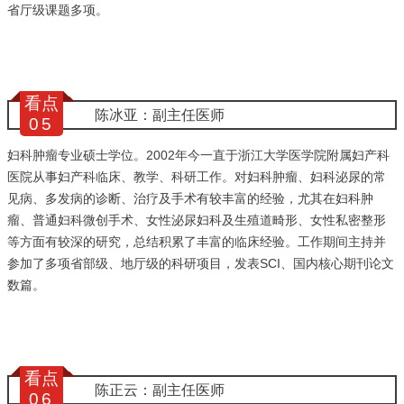
省厅级课题多项。
看点
陈冰亚：副主任医师
0
5
妇科肿瘤专业硕士学位。2002年今一直于浙江大学医学院附属妇产科
医院从事妇产科临床、教学、科研工作。对妇科肿瘤、妇科泌尿的常
见病、多发病的诊断、治疗及手术有较丰富的经验，尤其在妇科肿
瘤、普通妇科微创手术、女性泌尿妇科及生殖道畸形、女性私密整形
等方面有较深的研究，总结积累了丰富的临床经验。工作期间主持并
参加了多项省部级、地厅级的科研项目，发表SCI、国内核心期刊论文
数篇。
看点
陈正云：副主任医师
0
6