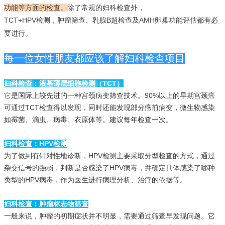
功能等方面的检查。
除了常规的妇科检查外，
TCT+HPV检测，肿瘤筛查、乳腺B超检查及AMH卵巢功能评估都有必
要进行。
每一位女性朋友都应该了解妇科检查项目
妇科检查：液基薄层细胞检测（TCT
）
它
是国际上较先进的一种
宫颈病变
筛查技术
。90%以上的早期宫颈癌
可通过TCT检查得以发现，
同时还能发现部分癌前病变，微生物感染
如霉菌、
滴虫、
病毒、衣原体等。建议每年检查一次。
妇科检查：HPV
检测
为了做到有针对性地诊断，HPV检测主要采取分型检查的方式，通过
杂交信号的强弱，判断是否感染了HPV病毒，并确定具体感染了哪种
类型的HPV病毒，作为医生进行病理分析、治疗的依据等。
妇科检查：肿瘤标志物筛查
一般来说，肿瘤的初期症状并不明显，需要通过筛查早发现问题。它