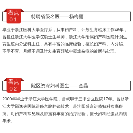
看点
特聘省级名医——杨梅丽
0
1
毕业于浙江医科大学医疗系，从事妇产科、计划生育临床工作46年，
曾担任浙江大学医学院硕士生导师，浙江大学附属妇产科医院计划生
育生殖内分泌科主任，具有丰富的临床经验，擅长妇产科、内分泌、
不孕不育、月经不调及计划生育领域中疑难杂症的诊断与处理。
看点
院区资深妇科医生——金晶
0
2
2000年毕业于浙江大学医学院，曾就职于三甲公立医院17年。曾赴浙
江大学邵逸夫医院进修宫腹腔镜技术，赴沈阳盛京进修妇科盆底疾
病。对妇产科常见病及肿瘤有丰富的治疗经验，擅长妇科经腹及内镜
手术。