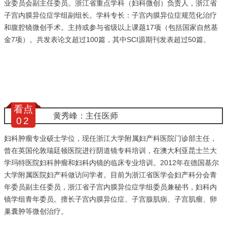
业委员会副主任委员。浙江省重点学科（妇科微创）负责人，浙江省
子宫内膜异位症学组副组长。学科专长：子宫内膜异位症规范化治疗
和腹腔镜微创手术。主持或参与省级以上课题17项（包括国家自然基
金7项）。共发表论文超过100篇，其中SCI源期刊发表超过50篇。
看点
黄秀峰：主任医师
0
2
妇科肿瘤专业硕士学位，现任浙江大学附属妇产科医院门诊部主任，
曾在英国伦敦瑞廷顿医院进行阴道镜专科培训，在澳大利亚昆士兰大
学玛特医院妇科肿瘤和妇科内镜的临床专业培训。2012年在德国基尔
大学附属医院妇产科做访问学者。目前为浙江省医学会妇产科分会青
年委员副主任委员，浙江省子宫内膜异位症学组委员兼秘书，妇科内
镜学组青年委员。擅长子宫内膜异位症、子宫腺肌病、子宫肌瘤、卵
巢囊肿等微创治疗。