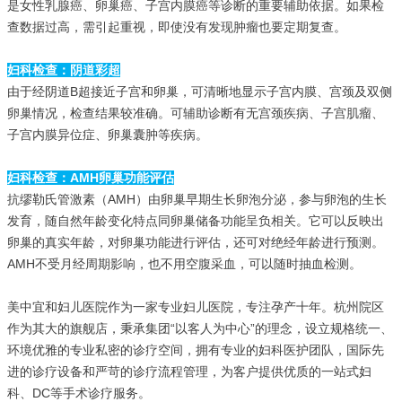
是女性乳腺癌、卵巢癌、子宫内膜癌等诊断的重要辅助依据。如果检
查数据过高，需引起重视，即使没有发现肿瘤也要定期复查。
妇科检查：阴道彩超
由于经阴道B超接近子宫和卵巢，可清晰地显示子宫内膜、宫颈及双侧
卵巢情况，检查结果较准确。可辅助诊断有无宫颈疾病、子宫肌瘤、
子宫内膜异位症、卵巢囊肿等疾病。
妇科检查：
AMH
卵巢功能评估
抗缪勒氏管激素（AMH）由卵巢早期生长卵泡分泌，参与卵泡的生长
发育，随自然年龄变化特点同卵巢储备功能呈负相关。它可以反映出
卵巢的真实年龄，对卵巢功能进行评估，还可对绝经年龄进行预测。
AMH不受月经周期影响，也不用空腹采血，可以随时抽血检测。
美中宜和妇儿医院作为一家专业妇儿医院，专注孕产十年。杭州院区
作为其大的旗舰店，秉承集团“以客人为中心”的理念，设立规格统一、
环境优雅的专业私密的诊疗空间，拥有专业的妇科医护团队，国际先
进的诊疗设备和严苛的诊疗流程管理，为客户提供优质的一站式妇
科、DC等手术诊疗服务。