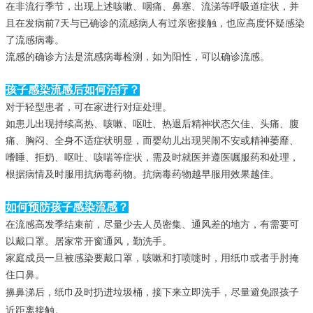
在非流行季节，出现上述咳嗽、咽痛、鼻塞、流涕等呼吸道症状，并
且在发病前7天与已确诊的流感病人有过亲密接触，也应高度怀疑感染
了流感病毒。
流感的确诊方法是流感病毒检测，如为阳性，可以确诊流感。
孩子感染流感后如何治疗？
对于轻型患者，可在家进行对症处理。
如患儿出现持续高热、咳嗽、呕吐、热退后精神状态欠佳、头痛、腹
痛、胸闷、全身不适症状明显，而婴幼儿出现哭闹不安或精神萎靡、
嗜睡、拒奶、呕吐、咳喘等症状，需及时就医并遵医嘱服药和处理，
根据病情及时服用抗病毒药物。抗病毒药物越早服用效果越佳。
如何预防孩子感染流感？
在流感高发季结束前，尽量少去人员密集、通风差的地方，有需要可
以戴口罩。居家常开窗通风，勤洗手。
家庭成员一旦被感染要戴口罩，咳嗽和打喷嚏时，用纸巾或者手肘掩
住口鼻。
擤鼻涕后，纸巾及时扔进垃圾桶，接下来立即洗手，尽量避免跟孩子
近距离接触。