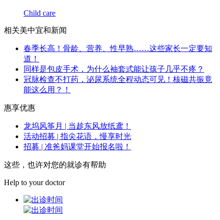
Child care
相关美中宜和新闻
春季长高！骨龄、营养、性早熟……这些家长一定要知
道！
同样是包皮手术，为什么袖套式能让孩子几乎不疼？
冠脉检查不打药，泌尿系统全程动态可见！核磁共振竟
能这么用？！
惠享优惠
龙坞风筝月 | 当趁东风放纸鸢！
活动招募 | 指尖花语，慢享时光
招募 | 准爸妈课堂开始报名啦！
这些，也许对您的就诊有帮助
Help to your doctor