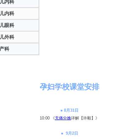
儿内科
儿内科
儿眼科
儿外科
产科
孕妇学校课堂安排
8
月31日
■
10:00 《
无痛分娩
详解【许毅】》
9
月2日
■