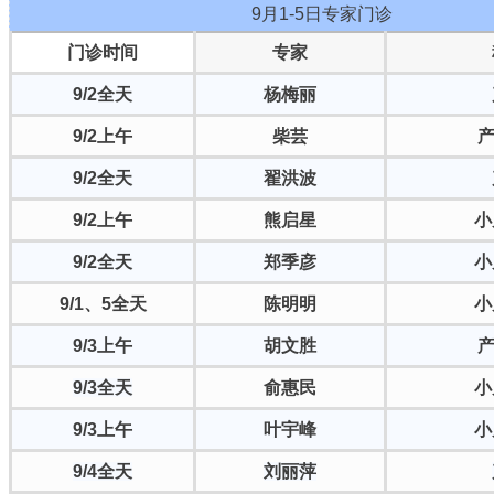
9月1-5日专家门诊
门诊时间
专家
9/2全天
杨梅丽
9/2上午
柴芸
产
9/2全天
翟洪波
9/2上午
熊启星
小
9/2全天
郑季彦
小
9/1、5全天
陈明明
小
9
/3上午
胡文胜
产
9
/3全天
俞惠民
小
9/3上午
叶宇峰
小
9/4全天
刘丽萍