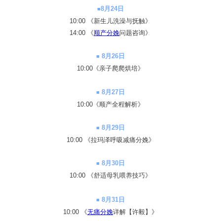
8
月24日
■
10:00 《
新生儿洗澡与抚触
》
14:00 《
顺产分娩
问题咨询
》
8
月26日
■
10:00
《亲子爬爬烘培》
8
月27日
■
10:00
《顺产全程解析》
8
月29日
■
10:00 《拉玛泽呼吸减痛分娩》
8
月30日
■
10:00 《舒适母乳喂养技巧》
8
月31日
■
10:00 《
无痛分娩
详解【许毅】》