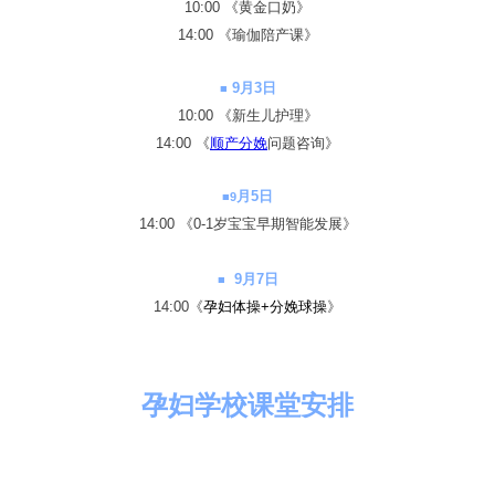
10:00
《黄金口奶》
14:00 《
瑜伽陪产课》
9
月3日
■
10:00 《新生儿护理》
14:00 《
顺产分娩
问题咨询》
月5日
■9
14:00 《
0-1岁宝宝早期智能发展
》
9
月7日
■
14:00
《
孕妇体操+分娩球操
》
孕妇学校课堂安排