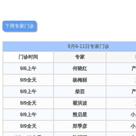
下周专家门诊
9月6-11日专家门诊
门诊时间
专家
9/6上午
何晓红
产
9/9全天
杨梅丽
9/9上午
柴芸
产
9/9全天
翟洪波
9/9上午
熊启星
小
9/9全天
郑季彦
小