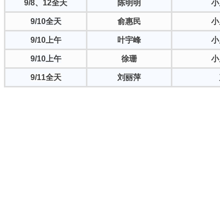
9/8、12全天
陈明明
小
9
/10全天
俞惠民
小
9/10上午
叶宇峰
小
9/10上午
徐珊
小
9/11全天
刘丽萍