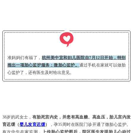
准妈妈们有福了，
杭州美中宜和妇儿医院自7月12日开始，特别
推出一项胎心监护服务：微胎心监护。
通过手机在家就可以做胎
心监护了，还有医生及时给出意见。
38岁的武女士，
有胎死宫内史，并患有高血糖、高血压，胎儿宫内发
育迟缓（
婴儿发育迟缓
）
，孕35周时在医院门诊开通了微胎心监护。
有次中午在家监测，
上传胎心监护图后，院区医生发现胎儿心动过