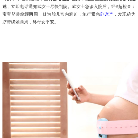
速
，立即电话通知武女士尽快到院。武女士急诊入院后，经B超检查：
宝宝脐带绕颈两周，疑为胎儿宫内窘迫，施行紧急
剖宫产
，发现确为
脐带绕颈两周，终母女平安。