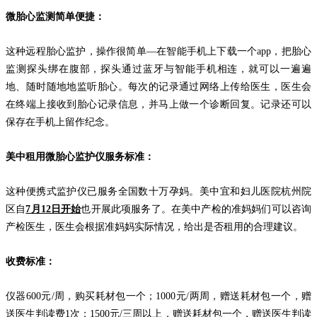
微胎心监测简单便捷：
这种远程胎心监护，操作很简单—在智能手机上下载一个app，把胎心
监测探头绑在腹部，探头通过蓝牙与智能手机相连，就可以一遍遍
地、随时随地地监听胎心。每次的记录通过网络上传给医生，医生会
在终端上接收到胎心记录信息，并马上做一个诊断回复。记录还可以
保存在手机上留作纪念。
美中租用微胎心监护仪服务标准：
这种便携式监护仪已服务全国数十万孕妈。美中宜和妇儿医院杭州院
区自
7月12日开始
也开展此项服务了。在美中产检的准妈妈们可以咨询
产检医生，医生会根据准妈妈实际情况，给出是否租用的合理建议。
收费标准：
仪器600元/周，购买耗材包一个；1000元/两周，赠送耗材包一个，赠
送医生判读费1次；1500元/三周以上，赠送耗材包一个，赠送医生判读