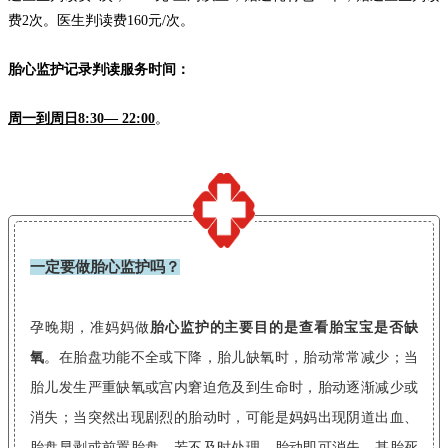
费2次。医生判读费160元/次。
胎心监护记录判读服务时间：
周一到周日8:30— 22:00
。
一定要做胎心监护吗？
孕晚期，准妈妈做
胎心监护的主要目的是查看胎宝宝是否缺
氧
。在胎盘功能不全或下降，胎儿缺氧时，胎动常常减少；当
胎儿发生严重缺氧或宫内窘迫危及到生命时，胎动逐渐减少或
消失；当突然出现剧烈的胎动时，可能是妈妈出现阴道出血、
胎盘早剥或前置胎盘，若不及时处理，胎动即可消失，甚胎死