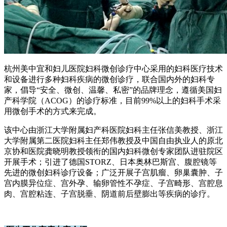
杭州美中宜和妇儿医院妇科微创诊疗中心采用的妇科医疗技术
和设备进行多种妇科疾病的微创诊疗，联合国内外的妇科专
家，倡导“安全、微创、温馨、私密”的品牌理念，遵循美国妇
产科学院（ACOG）的诊疗标准，目前99%以上的妇科手术采
用微创手术的方式来完成。
该中心由浙江大学附属妇产科医院妇科主任张信美教授、浙江
大学附属第二医院妇科主任郑伟教授及中国自由执业人的原北
京协和医院龚晓明教授领衔的国内妇科微创专家团队进驻院区
开展手术；引进了德国STORZ、日本奥林巴斯宫、腹腔镜等
先进的微创妇科诊疗设备；广泛开展子宫肌瘤、卵巢囊肿、子
宫内膜异位症、宫外孕、输卵管性不孕症、子宫畸形、宫腔息
肉、宫腔粘连、子宫脱垂、阴道前后壁膨出等疾病的诊疗。