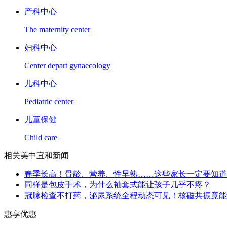
产科中心
The maternity center
妇科中心
Center depart gynaecology
儿科中心
Pediatric center
儿童保健
Child care
相关美中宜和新闻
春季长高！骨龄、营养、性早熟……这些家长一定要知道
同样是包皮手术，为什么袖套式能让孩子几乎不疼？
冠脉检查不打药，泌尿系统全程动态可见！核磁共振竟能
惠享优惠