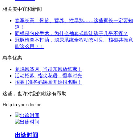
相关美中宜和新闻
春季长高！骨龄、营养、性早熟……这些家长一定要知
道！
同样是包皮手术，为什么袖套式能让孩子几乎不疼？
冠脉检查不打药，泌尿系统全程动态可见！核磁共振竟
能这么用？！
惠享优惠
龙坞风筝月 | 当趁东风放纸鸢！
活动招募 | 指尖花语，慢享时光
招募 | 准爸妈课堂开始报名啦！
这些，也许对您的就诊有帮助
Help to your doctor
出诊时间