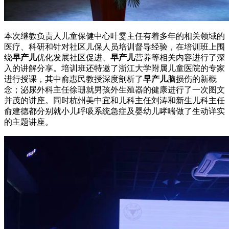
本次继教负责人儿童保健中心叶雯主任有着多年的相关领域的
医疗、科研和针对社区儿保人员培训督导经验，在培训班上围
绕
早产儿
优化发展社区促进、
早产儿
营养等相关内容进行了深
入的讲解分享。培训班还特邀了浙江大学附属儿童医院的专家
进行授课，其中俞惠民教授深度剖析了
早产儿
脑损伤的新概
念；泌尿外科主任徐珊就男孩外生殖器的健康进行了一次图文
并茂的讲座。同时杭州美中宜和儿科主任刘涛和新生儿科主任
俞建德都分别就小儿呼吸系统急症及婴幼儿哮喘做了生动详实
的主题讲座。