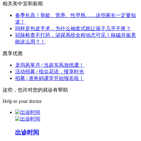
相关美中宜和新闻
春季长高！骨龄、营养、性早熟……这些家长一定要知
道！
同样是包皮手术，为什么袖套式能让孩子几乎不疼？
冠脉检查不打药，泌尿系统全程动态可见！核磁共振竟
能这么用？！
惠享优惠
龙坞风筝月 | 当趁东风放纸鸢！
活动招募 | 指尖花语，慢享时光
招募 | 准爸妈课堂开始报名啦！
这些，也许对您的就诊有帮助
Help to your doctor
出诊时间