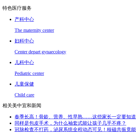
特色医疗服务
产科中心
The maternity center
妇科中心
Center depart gynaecology
儿科中心
Pediatric center
儿童保健
Child care
相关美中宜和新闻
春季长高！骨龄、营养、性早熟……这些家长一定要知道
同样是包皮手术，为什么袖套式能让孩子几乎不疼？
冠脉检查不打药，泌尿系统全程动态可见！核磁共振竟能