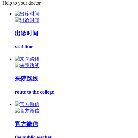
Help to your doctor
出诊时间
visit time
来院路线
route to the college
官方微信
the public wechat