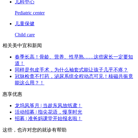
儿科中心
Pediatric center
儿童保健
Child care
相关美中宜和新闻
春季长高！骨龄、营养、性早熟……这些家长一定要知
道！
同样是包皮手术，为什么袖套式能让孩子几乎不疼？
冠脉检查不打药，泌尿系统全程动态可见！核磁共振竟
能这么用？！
惠享优惠
龙坞风筝月 | 当趁东风放纸鸢！
活动招募 | 指尖花语，慢享时光
招募 | 准爸妈课堂开始报名啦！
这些，也许对您的就诊有帮助